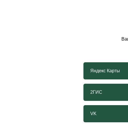
Ва
Яндекс Карты
2ГИС
VK